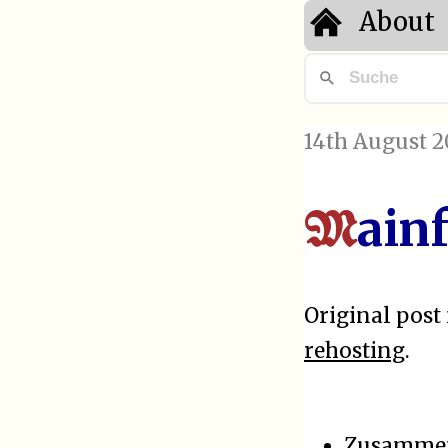
About
14th August 2
ain
M
Original post 
rehosting
.
Zusamme