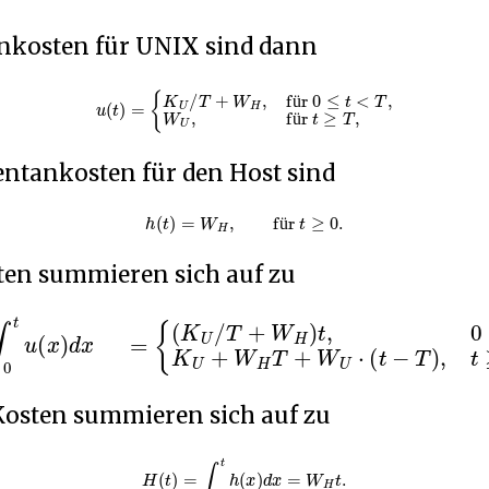
kosten für UNIX sind dann
u
(
t
)
=
{
K
U
/
T
+
W
H
,
für
0
≤
t
<
T
,
W
U
,
für
t
≥
T
,
ü
ü
ntankosten für den Host sind
h
(
t
)
=
W
H
,
für
t
≥
0
.
ü
ten summieren sich auf zu
u
(
x
)
d
x
=
{
(
K
U
/
T
+
W
H
)
t
,
0
≤
t
<
T
,
K
U
+
W
H
T
+
W
U
⋅
(
Kosten summieren sich auf zu
H
(
t
)
=
∫
0
t
h
(
x
)
d
x
=
W
H
t
.