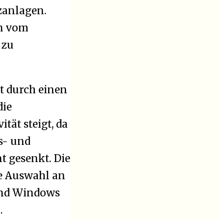
zanlagen.
en vom
 zu
t durch einen
die
tät steigt, da
s- und
t gesenkt. Die
e Auswahl an
und Windows
.