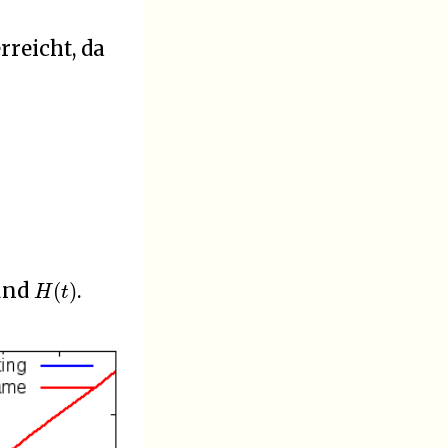
rreicht, da
H
(
t
)
und
.