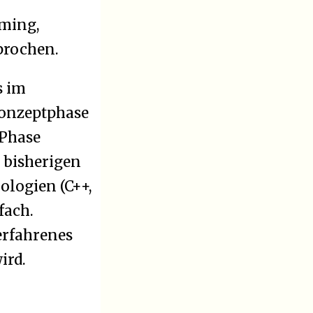
rming,
prochen.
s im
Konzeptphase
 Phase
 bisherigen
ologien (C++,
fach.
erfahrenes
ird.