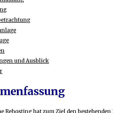
ung
betrachtung
anlage
euge
en
ungen und Ausblick
r
menfassung
e Rehosting hat zum Ziel den bestehende