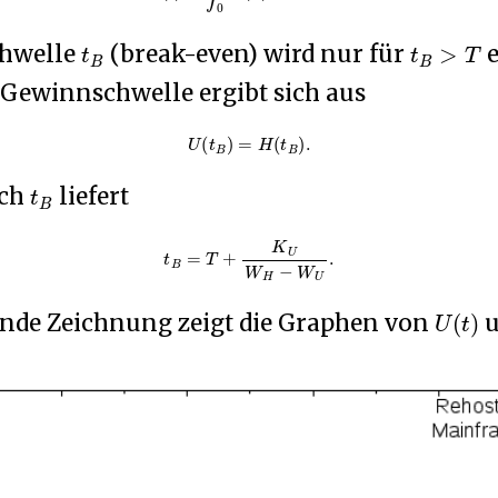
t
B
t
B
>
T
chwelle
(break-even) wird nur für
e
e Gewinnschwelle ergibt sich aus
U
(
t
B
)
=
H
(
t
B
)
.
t
B
ach
liefert
t
B
=
T
+
K
U
W
H
−
W
U
.
U
(
t
)
ende Zeichnung zeigt die Graphen von