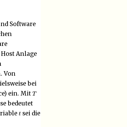
und Software
chen
are
r Host Anlage
n
n. Von
ielsweise bei
T
e) ein. Mit
ise bedeutet
t
ariable
sei die