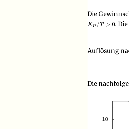
Die Gewinns
K
U
/
T
>
0
. Di
Auflösung n
Die nachfolg