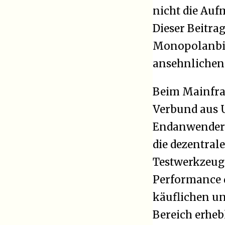
nicht die Au
Dieser Beitra
Monopolanbie
ansehnlichen 
Beim Mainfra
Verbund aus U
Endanwender ä
die dezentra
Testwerkzeuge
Performance 
käuflichen u
Bereich erheb