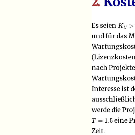
Kost
2.
K
U
>
Es seien
und für das M
Wartungskost
(Lizenzkosten
nach Projekte
Wartungskoste
Interesse ist 
ausschließlic
werde die Pro
T
=
1.5
eine Pr
Zeit.