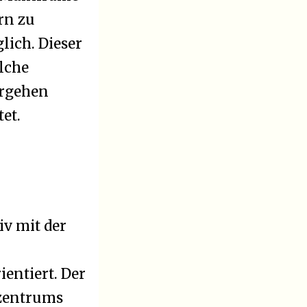
rn zu
lich. Dieser
lche
orgehen
et.
iv mit der
ientiert. Der
nzentrums