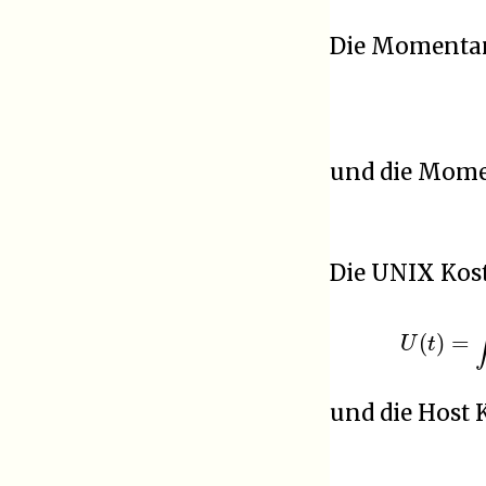
Die Momentan
und die Mome
Die UNIX Kos
U
(
t
)
=
∫
0
t
und die Host 