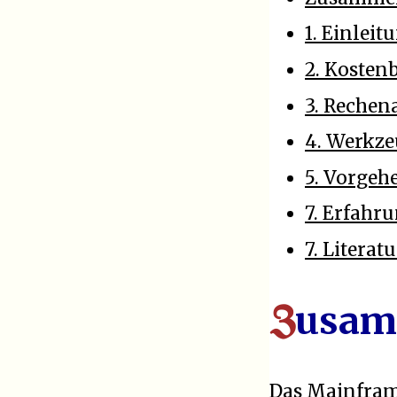
1. Einleit
2. Kosten
3. Rechen
4. Werkz
5. Vorgeh
7. Erfahr
7. Literatu
usam
Z
Das Mainfram