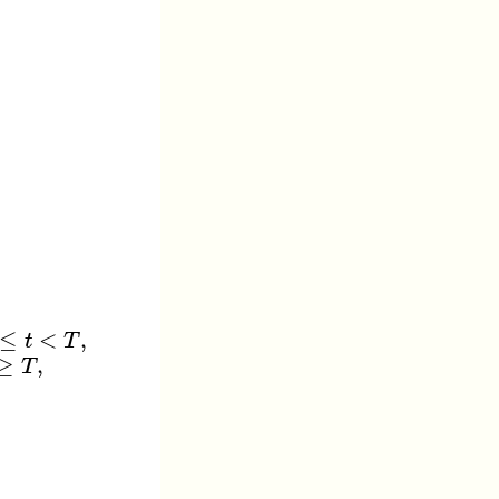
t
−
T
)
,
t
≥
T
,