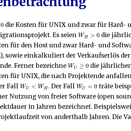
enbetrachtung
0
die Kosten für UNIX und zwar für Hard- 
W
H
>
0
igrationsprojekt. Es seien
die jährli
en für den Host und zwar Hard- und Softw
), sowie einkalkuliert der Verkaufserlös de
W
U
≥
0
nde. Ferner bezeichne
die jährliche
n für UNIX, die nach Projektende anfalle
W
U
<
W
H
W
U
=
0
der Fall
. Der Fall
träte beisp
her Nutzung von freier Software (open sourc
jektdauer in Jahren bezeichnet. Beispielswe
ojektlaufzeit von anderthalb Jahren. Die V